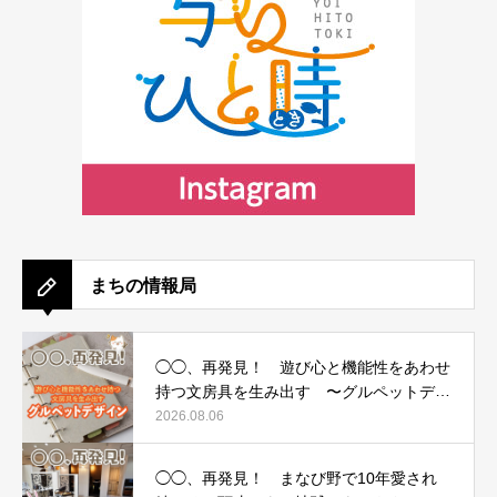
まちの情報局
◯◯、再発見！ 遊び心と機能性をあわせ
持つ文房具を生み出す 〜グルペットデザ
イン〜
2026.08.06
◯◯、再発見！ まなび野で10年愛され