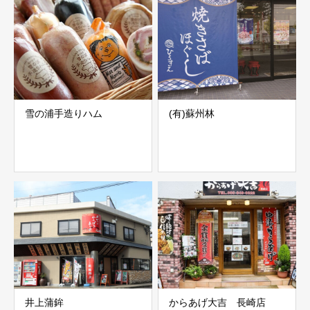
雪の浦手造りハム
(有)蘇州林
井上蒲鉾
からあげ大吉 長崎店