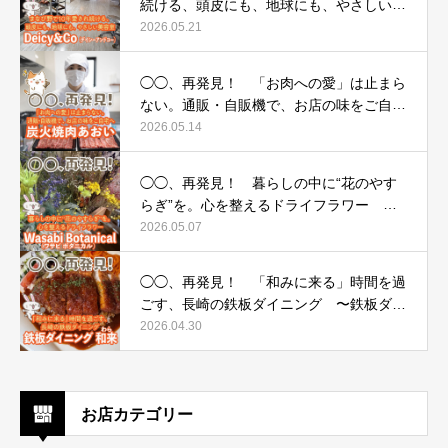
続ける、頭皮にも、地球にも、やさしい美
容室 〜Deicy&Co（デイシーアンドコ
2026.05.21
ー）〜
◯◯、再発見！ 「お肉への愛」は止まら
ない。通販・自販機で、お店の味をご自宅
へ 〜炭火焼肉あおい〜
2026.05.14
◯◯、再発見！ 暮らしの中に“花のやす
らぎ”を。心を整えるドライフラワー 〜
Wasabi Botanical（ワサビ ボタニカル）〜
2026.05.07
◯◯、再発見！ 「和みに来る」時間を過
ごす、長崎の鉄板ダイニング 〜鉄板ダイ
ニング 和来（わら）〜
2026.04.30
お店カテゴリー