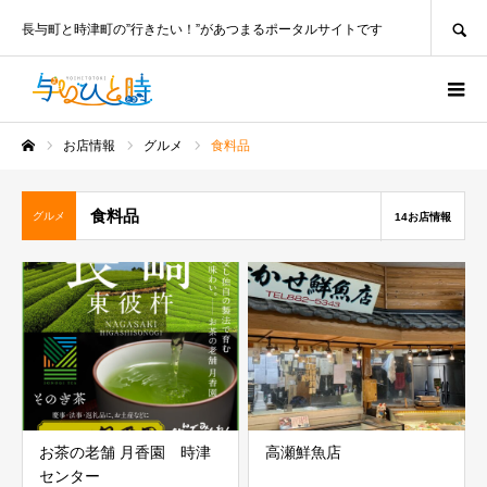
SEARCH
長与町と時津町の”行きたい！”があつまるポータルサイトです
お店情報
グルメ
食料品
ホーム
食料品
グルメ
14お店情報
お茶の老舗 月香園 時津
高瀬鮮魚店
センター