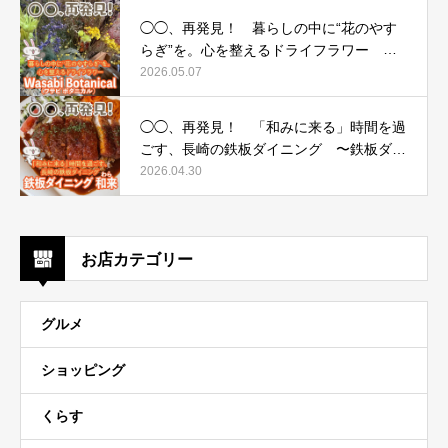
◯◯、再発見！ 暮らしの中に“花のやす
らぎ”を。心を整えるドライフラワー 〜
Wasabi Botanical（ワサビ ボタニカル）〜
2026.05.07
◯◯、再発見！ 「和みに来る」時間を過
ごす、長崎の鉄板ダイニング 〜鉄板ダイ
ニング 和来（わら）〜
2026.04.30
お店カテゴリー
グルメ
ショッピング
くらす