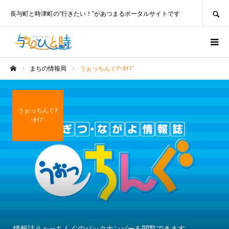
SEARCH
長与町と時津町の”行きたい！”があつまるポータルサイトです
まちの情報局
うぉっちんぐｱｰｶｲﾌﾞ
ホーム
うぉっちんぐｱ
ｰｶｲﾌﾞ
情報誌うぉっちんぐのバックナンバーを閲覧できます。