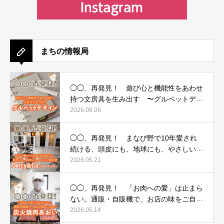
まちの情報局
◯◯、再発見！ 遊び心と機能性をあわせ
持つ文房具を生み出す 〜グルペットデザ
イン〜
2026.08.06
◯◯、再発見！ まなび野で10年愛され
続ける、頭皮にも、地球にも、やさしい美
容室 〜Deicy&Co（デイシーアンドコ
2026.05.21
ー）〜
◯◯、再発見！ 「お肉への愛」は止まら
ない。通販・自販機で、お店の味をご自宅
へ 〜炭火焼肉あおい〜
2026.05.14