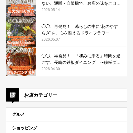
ない。通販・自販機で、お店の味をご自宅
へ 〜炭火焼肉あおい〜
2026.05.14
◯◯、再発見！ 暮らしの中に“花のやす
らぎ”を。心を整えるドライフラワー 〜
Wasabi Botanical（ワサビ ボタニカル）〜
2026.05.07
◯◯、再発見！ 「和みに来る」時間を過
ごす、長崎の鉄板ダイニング 〜鉄板ダイ
ニング 和来（わら）〜
2026.04.30
お店カテゴリー
グルメ
ショッピング