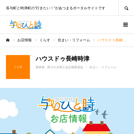
SEARCH
長与町と時津町の”行きたい！”があつまるポータルサイトです
お店情報
くらす
住まい・リフォーム
ハウスドゥ長崎時津
ホーム
ハウスドゥ長崎時津
くらす
投稿者 :
西そのぎ商工会広報委員会
住まい・リフォーム