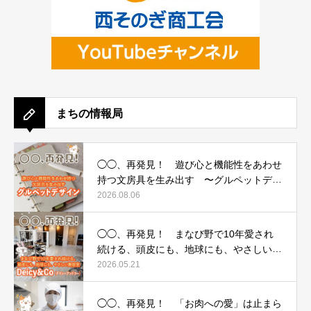
まちの情報局
◯◯、再発見！ 遊び心と機能性をあわせ
持つ文房具を生み出す 〜グルペットデザ
イン〜
2026.08.06
◯◯、再発見！ まなび野で10年愛され
続ける、頭皮にも、地球にも、やさしい美
容室 〜Deicy&Co（デイシーアンドコ
2026.05.21
ー）〜
◯◯、再発見！ 「お肉への愛」は止まら