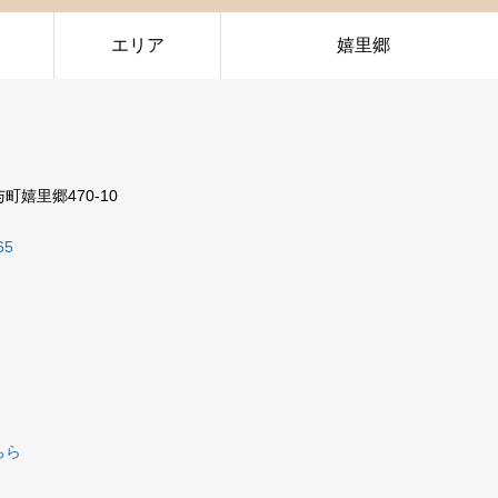
エリア
嬉里郷
町嬉里郷470-10
65
ちら