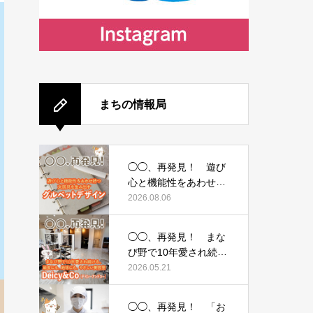
まちの情報局
◯◯、再発見！ 遊び
心と機能性をあわせ持
つ文房具を生み出
2026.08.06
す 〜グルペットデザ
イン〜
◯◯、再発見！ まな
び野で10年愛され続け
る、頭皮にも、地球に
2026.05.21
も、やさしい美容
室 〜Deicy&Co（デ
◯◯、再発見！ 「お