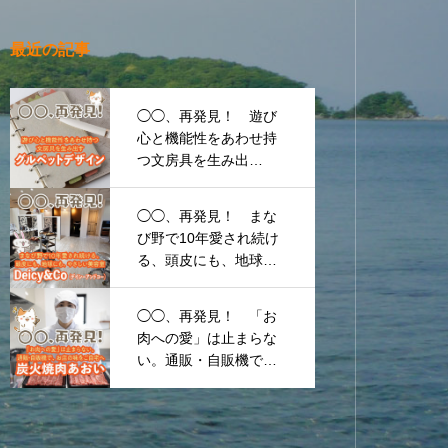
最近の記事
◯◯、再発見！ 遊び
心と機能性をあわせ持
つ文房具を生み出
す 〜グルペットデザ
イン〜
◯◯、再発見！ まな
び野で10年愛され続け
る、頭皮にも、地球に
も、やさしい美容
室 〜Deicy&Co（デイ
◯◯、再発見！ 「お
シーアンドコー）〜
肉への愛」は止まらな
い。通販・自販機で、
お店の味をご自宅へ
〜炭火焼肉あおい〜