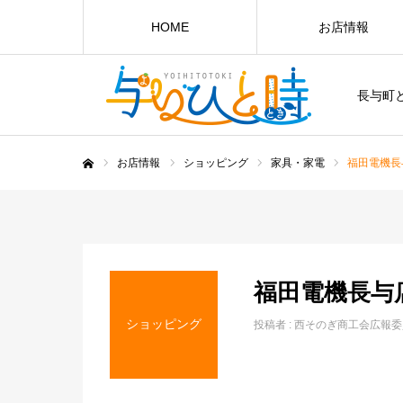
HOME
お店情報
長与町
お店情報
ショッピング
家具・家電
福田電機長
ホーム
福田電機長与
ショッピング
投稿者 :
西そのぎ商工会広報委