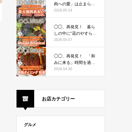
イシーアンドコー）〜
肉への愛」は止まらな
い。通販・自販機で、
2026.05.14
お店の味をご自宅へ
〜炭火焼肉あおい〜
◯◯、再発見！ 暮ら
しの中に“花のやすら
ぎ”を。心を整えるドラ
2026.05.07
イフラワー 〜Wasabi
Botanical（ワサビ ボ
◯◯、再発見！ 「和
タニカル）〜
みに来る」時間を過ご
す、長崎の鉄板ダイニ
2026.04.30
ング 〜鉄板ダイニン
グ 和来（わら）〜
お店カテゴリー
グルメ