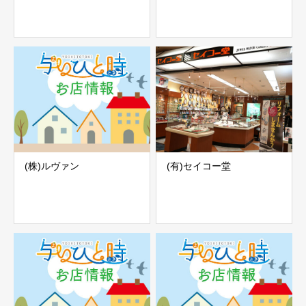
(株)ルヴァン
(有)セイコー堂