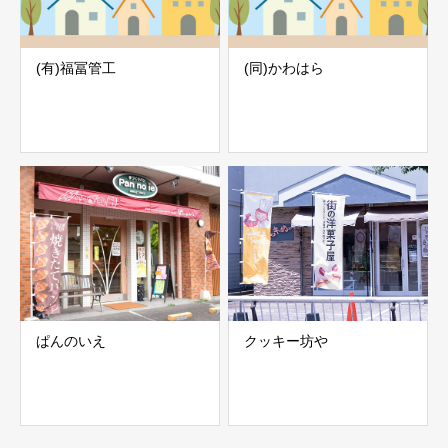
(有)福冨管工
(同)かわはら
ぱんのいえ
クッキー坊や