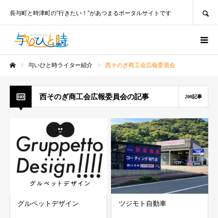
SEARCH
長与町と時津町の”行きたい！”があつまるポータルサイトです
与いひと時ライター紹介
西そのぎ商工会広報委員会
ホーム
西そのぎ商工会広報委員会の記事
200記事
グルペットデザイン
ツジモト自動車