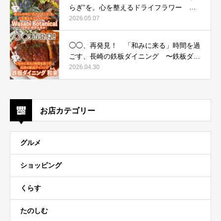
らぎ”を。心を整えるドライフラワー 〜
Wasabi Botanical（ワサビ ボタニカル）〜
2026.05.07
◯◯、再発見！ 「和みに来る」時間を過
ごす、長崎の鉄板ダイニング 〜鉄板ダイ
ニング 和来（わら）〜
2026.04.30
お店カテゴリー
グルメ
ショッピング
くらす
たのしむ