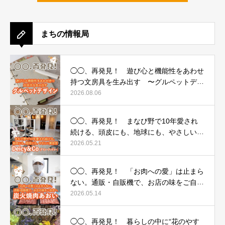
まちの情報局
◯◯、再発見！ 遊び心と機能性をあわせ
持つ文房具を生み出す 〜グルペットデザ
イン〜
2026.08.06
◯◯、再発見！ まなび野で10年愛され
続ける、頭皮にも、地球にも、やさしい美
容室 〜Deicy&Co（デイシーアンドコ
2026.05.21
ー）〜
◯◯、再発見！ 「お肉への愛」は止まら
ない。通販・自販機で、お店の味をご自宅
へ 〜炭火焼肉あおい〜
2026.05.14
◯◯、再発見！ 暮らしの中に“花のやす