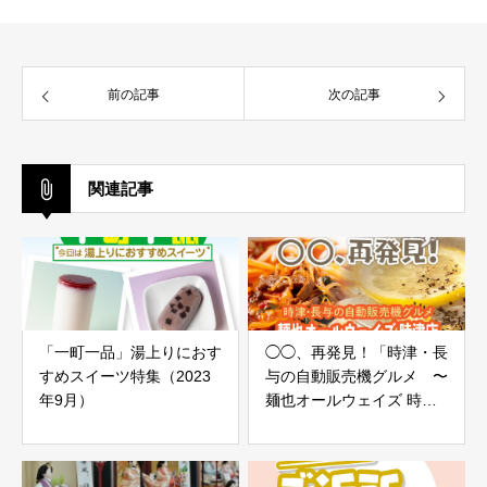
前の記事
次の記事
関連記事
「一町一品」湯上りにおす
◯◯、再発見！「時津・長
すめスイーツ特集（2023
与の自動販売機グルメ 〜
年9月）
麺也オールウェイズ 時津
店〜 〜炭火焼肉 あお
い〜」