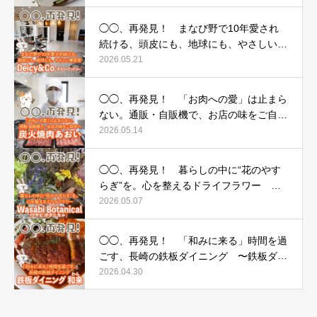
◯◯、再発見！ まなび野で10年愛され
続ける、頭皮にも、地球にも、やさしい美
容室 〜Deicy&Co（デイシーアンドコ
2026.05.21
ー）〜
◯◯、再発見！ 「お肉への愛」は止まら
ない。通販・自販機で、お店の味をご自宅
へ 〜炭火焼肉あおい〜
2026.05.14
◯◯、再発見！ 暮らしの中に“花のやす
らぎ”を。心を整えるドライフラワー 〜
Wasabi Botanical（ワサビ ボタニカル）〜
2026.05.07
◯◯、再発見！ 「和みに来る」時間を過
ごす、長崎の鉄板ダイニング 〜鉄板ダイ
ニング 和来（わら）〜
2026.04.30