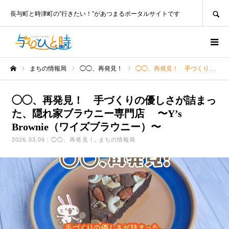
SEARCH
長与町と時津町の”行きたい！”があつまるポータルサイトです
まちの情報局
◯◯、再発見！
◯◯、再発見！ 手づくりの優しさが詰まった、隠れ家ブラウニー専門店 〜Y’s Brownie（ワイズブラウニー）〜
ホーム
◯◯、再発見！ 手づくりの優しさが詰まっ
た、隠れ家ブラウニー専門店 〜Y’s
Brownie（ワイズブラウニー）〜
2026.03.06
◯◯、再発見！
まちの情報局