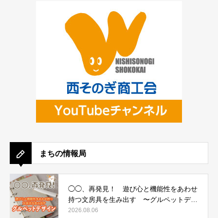
まちの情報局
◯◯、再発見！ 遊び心と機能性をあわせ
持つ文房具を生み出す 〜グルペットデザ
イン〜
2026.08.06