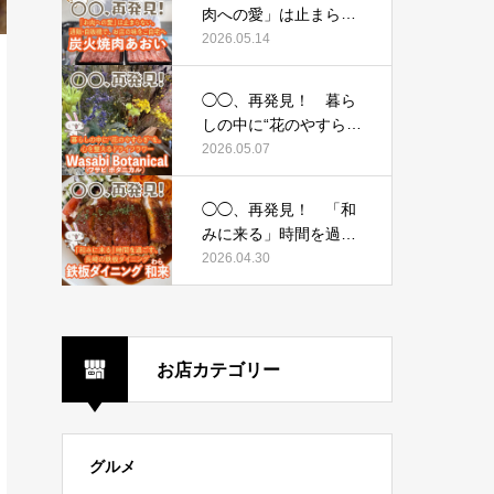
イシーアンドコー）〜
肉への愛」は止まらな
い。通販・自販機で、
2026.05.14
お店の味をご自宅へ
〜炭火焼肉あおい〜
◯◯、再発見！ 暮ら
しの中に“花のやすら
ぎ”を。心を整えるドラ
2026.05.07
イフラワー 〜Wasabi
Botanical（ワサビ ボ
◯◯、再発見！ 「和
タニカル）〜
みに来る」時間を過ご
す、長崎の鉄板ダイニ
2026.04.30
ング 〜鉄板ダイニン
グ 和来（わら）〜
お店カテゴリー
グルメ