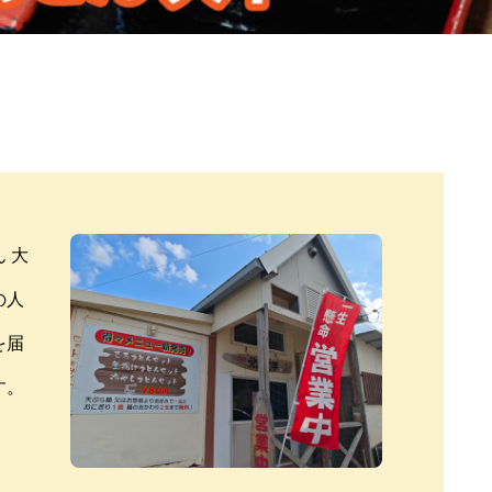
 大
の人
を届
す。