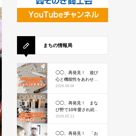
まちの情報局
◯◯、再発見！ 遊び
心と機能性をあわせ持
つ文房具を生み出
2026.08.06
す 〜グルペットデザ
イン〜
◯◯、再発見！ まな
び野で10年愛され続け
る、頭皮にも、地球に
2026.05.21
も、やさしい美容
室 〜Deicy&Co（デ
◯◯、再発見！ 「お