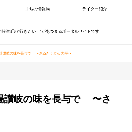
まちの情報局
ライター紹介
と時津町の”行きたい！”があつまるポータルサイトです
場讃岐の味を長与で 〜さぬきうどん 大平〜
場讃岐の味を長与で 〜さ