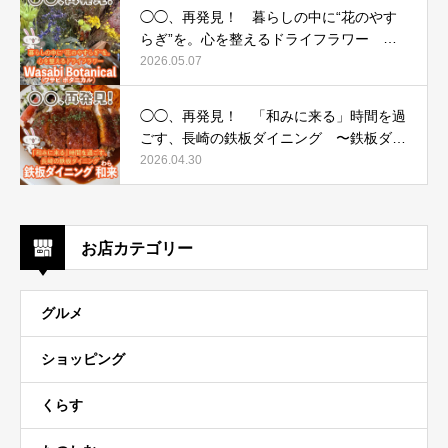
◯◯、再発見！ 暮らしの中に“花のやす
らぎ”を。心を整えるドライフラワー 〜
Wasabi Botanical（ワサビ ボタニカル）〜
2026.05.07
◯◯、再発見！ 「和みに来る」時間を過
ごす、長崎の鉄板ダイニング 〜鉄板ダイ
ニング 和来（わら）〜
2026.04.30
お店カテゴリー
グルメ
ショッピング
くらす