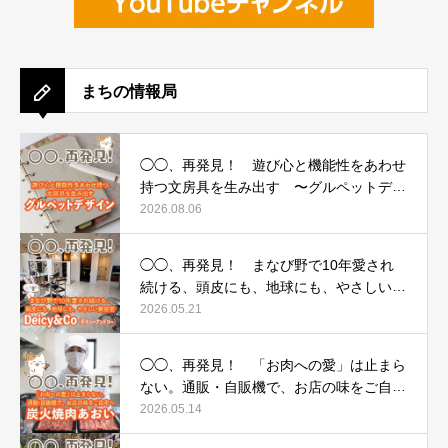
まちの情報局
◯◯、再発見！ 遊び心と機能性をあわせ
持つ文房具を生み出す 〜グルペットデザ
イン〜
2026.08.06
◯◯、再発見！ まなび野で10年愛され
続ける、頭皮にも、地球にも、やさしい美
容室 〜Deicy&Co（デイシーアンドコ
2026.05.21
ー）〜
◯◯、再発見！ 「お肉への愛」は止まら
ない。通販・自販機で、お店の味をご自宅
へ 〜炭火焼肉あおい〜
2026.05.14