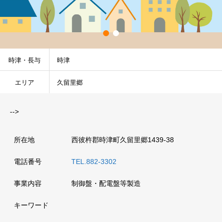
時津・長与
時津
エリア
久留里郷
-->
所在地
西彼杵郡時津町久留里郷1439-38
電話番号
TEL.882-3302
事業内容
制御盤・配電盤等製造
キーワード