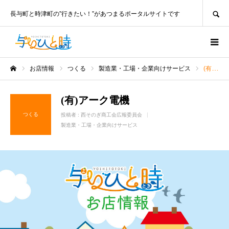
SEARCH
長与町と時津町の”行きたい！”があつまるポータルサイトです
お店情報
つくる
製造業・工場・企業向けサービス
(有)アーク電機
ホーム
(有)アーク電機
つくる
投稿者 :
西そのぎ商工会広報委員会
製造業・工場・企業向けサービス