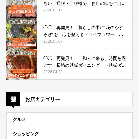
ない。通販・自販機で、お店の味をご自宅
へ 〜炭火焼肉あおい〜
2026.05.14
◯◯、再発見！ 暮らしの中に“花のやす
らぎ”を。心を整えるドライフラワー 〜
Wasabi Botanical（ワサビ ボタニカル）〜
2026.05.07
◯◯、再発見！ 「和みに来る」時間を過
ごす、長崎の鉄板ダイニング 〜鉄板ダイ
ニング 和来（わら）〜
2026.04.30
お店カテゴリー
グルメ
ショッピング