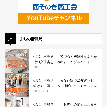
まちの情報局
◯◯、再発見！ 遊び心と機能性をあわせ
持つ文房具を生み出す 〜グルペットデザ
イン〜
2026.08.06
◯◯、再発見！ まなび野で10年愛され
続ける、頭皮にも、地球にも、やさしい美
容室 〜Deicy&Co（デイシーアンドコ
2026.05.21
ー）〜
◯◯、再発見！ 「お肉への愛」は止まら