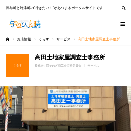
SEARCH
長与町と時津町の”行きたい！”があつまるポータルサイトです
お店情報
くらす
サービス
高田土地家屋調査士事務所
ホーム
高田土地家屋調査士事務所
くらす
投稿者 :
西そのぎ商工会広報委員会
サービス