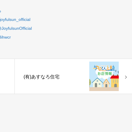
ら
joyfulsun_official
JoyfulsunOfficial
ihwcr
(有)あすなろ住宅