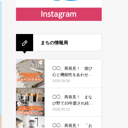
まちの情報局
◯◯、再発見！ 遊び
心と機能性をあわせ持
つ文房具を生み出
2026.08.06
す 〜グルペットデザ
イン〜
◯◯、再発見！ まな
び野で10年愛され続け
る、頭皮にも、地球に
2026.05.21
も、やさしい美容
室 〜Deicy&Co（デ
◯◯、再発見！ 「お