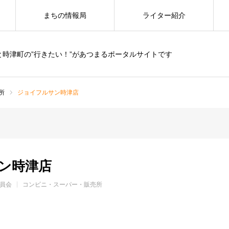
まちの情報局
ライター紹介
と時津町の”行きたい！”があつまるポータルサイトです
所
ジョイフルサン時津店
ン時津店
員会
コンビニ・スーパー・販売所