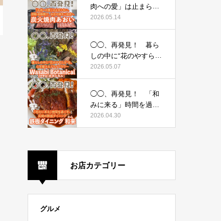
イシーアンドコー）〜
肉への愛」は止まらな
い。通販・自販機で、
2026.05.14
お店の味をご自宅へ
〜炭火焼肉あおい〜
◯◯、再発見！ 暮ら
しの中に“花のやすら
ぎ”を。心を整えるドラ
2026.05.07
イフラワー 〜Wasabi
Botanical（ワサビ ボ
◯◯、再発見！ 「和
タニカル）〜
みに来る」時間を過ご
す、長崎の鉄板ダイニ
2026.04.30
ング 〜鉄板ダイニン
グ 和来（わら）〜
お店カテゴリー
グルメ