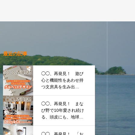
最近の記事
◯◯、再発見！ 遊び
心と機能性をあわせ持
つ文房具を生み出
す 〜グルペットデザ
イン〜
◯◯、再発見！ まな
び野で10年愛され続け
る、頭皮にも、地球に
も、やさしい美容
室 〜Deicy&Co（デイ
◯◯、再発見！ 「お