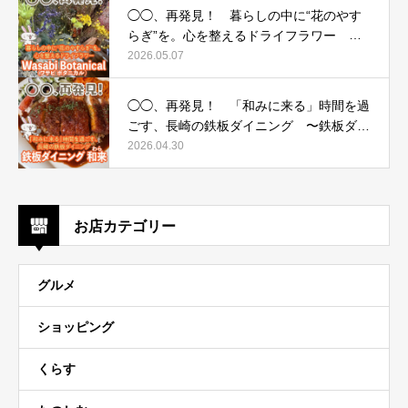
◯◯、再発見！ 暮らしの中に“花のやす
らぎ”を。心を整えるドライフラワー 〜
Wasabi Botanical（ワサビ ボタニカル）〜
2026.05.07
◯◯、再発見！ 「和みに来る」時間を過
ごす、長崎の鉄板ダイニング 〜鉄板ダイ
ニング 和来（わら）〜
2026.04.30
お店カテゴリー
グルメ
ショッピング
くらす