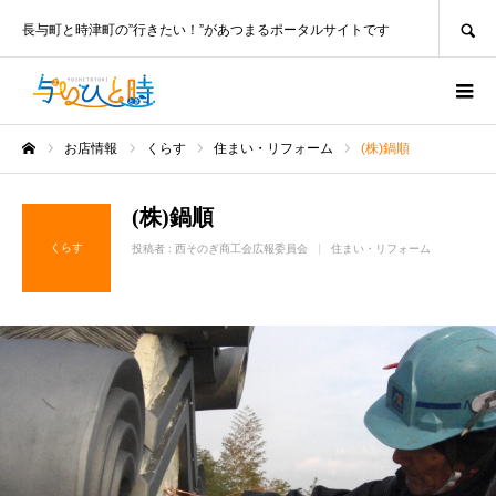
SEARCH
長与町と時津町の”行きたい！”があつまるポータルサイトです
お店情報
くらす
住まい・リフォーム
(株)鍋順
ホーム
(株)鍋順
くらす
投稿者 :
西そのぎ商工会広報委員会
住まい・リフォーム