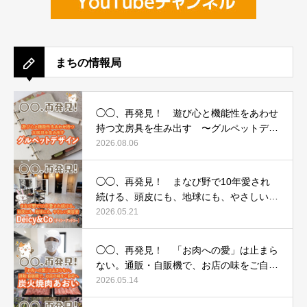
まちの情報局
◯◯、再発見！ 遊び心と機能性をあわせ
持つ文房具を生み出す 〜グルペットデザ
イン〜
2026.08.06
◯◯、再発見！ まなび野で10年愛され
続ける、頭皮にも、地球にも、やさしい美
容室 〜Deicy&Co（デイシーアンドコ
2026.05.21
ー）〜
◯◯、再発見！ 「お肉への愛」は止まら
ない。通販・自販機で、お店の味をご自宅
へ 〜炭火焼肉あおい〜
2026.05.14