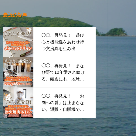
最近の記事
◯◯、再発見！ 遊び
心と機能性をあわせ持
つ文房具を生み出
す 〜グルペットデザ
イン〜
◯◯、再発見！ まな
び野で10年愛され続け
る、頭皮にも、地球に
も、やさしい美容
室 〜Deicy&Co（デイ
◯◯、再発見！ 「お
シーアンドコー）〜
肉への愛」は止まらな
い。通販・自販機で、
お店の味をご自宅へ
〜炭火焼肉あおい〜