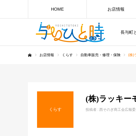
HOME
お店情報
長与町
お店情報
くらす
自動車販売・修理・保険
(株
ホーム
(株)ラッキ
くらす
投稿者 :
西そのぎ商工会広報委