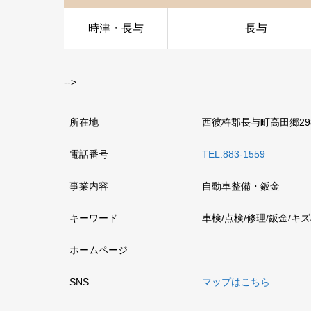
時津・長与
長与
-->
所在地
西彼杵郡長与町高田郷298
電話番号
TEL.883-1559
事業内容
自動車整備・鈑金
キーワード
車検/点検/修理/鈑金/キ
ホームページ
SNS
マップはこちら