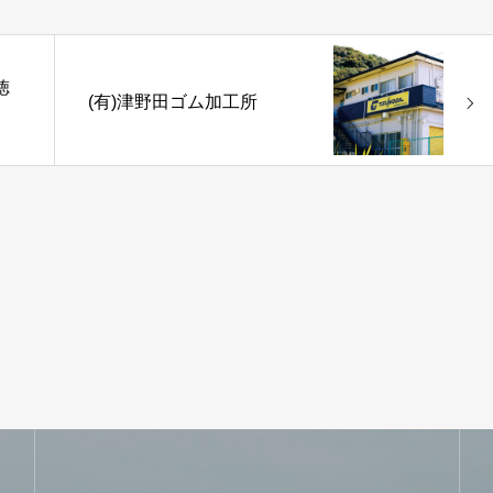
徳
(有)津野田ゴム加工所