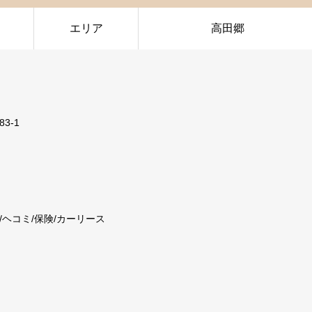
エリア
高田郷
3-1
ズ/ヘコミ/保険/カーリース