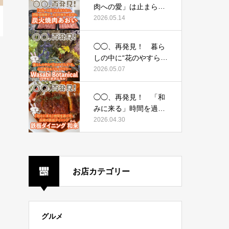
イシーアンドコー）〜
肉への愛」は止まらな
い。通販・自販機で、
2026.05.14
お店の味をご自宅へ
〜炭火焼肉あおい〜
◯◯、再発見！ 暮ら
しの中に“花のやすら
ぎ”を。心を整えるドラ
2026.05.07
イフラワー 〜Wasabi
Botanical（ワサビ ボ
◯◯、再発見！ 「和
タニカル）〜
みに来る」時間を過ご
す、長崎の鉄板ダイニ
2026.04.30
ング 〜鉄板ダイニン
グ 和来（わら）〜
お店カテゴリー
グルメ