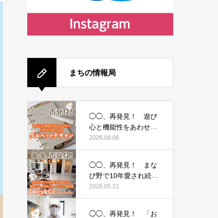
まちの情報局
◯◯、再発見！ 遊び
心と機能性をあわせ持
つ文房具を生み出
2026.08.06
す 〜グルペットデザ
イン〜
◯◯、再発見！ まな
び野で10年愛され続け
る、頭皮にも、地球に
2026.05.21
も、やさしい美容
室 〜Deicy&Co（デ
◯◯、再発見！ 「お