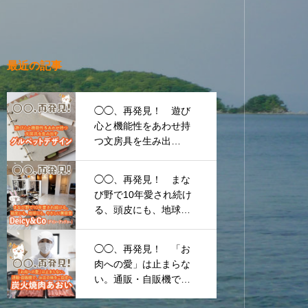
最近の記事
◯◯、再発見！ 遊び
心と機能性をあわせ持
つ文房具を生み出
す 〜グルペットデザ
イン〜
◯◯、再発見！ まな
び野で10年愛され続け
る、頭皮にも、地球に
も、やさしい美容
室 〜Deicy&Co（デイ
◯◯、再発見！ 「お
シーアンドコー）〜
肉への愛」は止まらな
い。通販・自販機で、
お店の味をご自宅へ