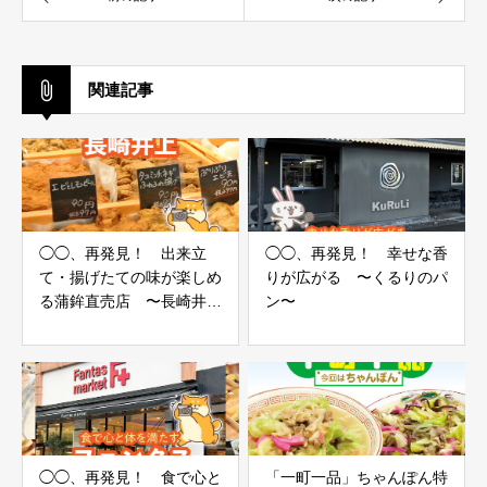
関連記事
◯◯、再発見！ 出来立
◯◯、再発見！ 幸せな香
て・揚げたての味が楽しめ
りが広がる 〜くるりのパ
る蒲鉾直売店 〜長崎井
ン〜
上〜
◯◯、再発見！ 食で心と
「一町一品」ちゃんぽん特