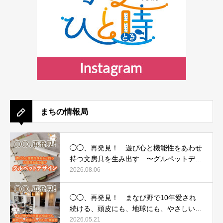
まちの情報局
◯◯、再発見！ 遊び心と機能性をあわせ
持つ文房具を生み出す 〜グルペットデザ
イン〜
2026.08.06
◯◯、再発見！ まなび野で10年愛され
続ける、頭皮にも、地球にも、やさしい美
容室 〜Deicy&Co（デイシーアンドコ
2026.05.21