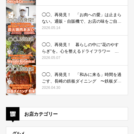
ー）〜
◯◯、再発見！ 「お肉への愛」は止まら
ない。通販・自販機で、お店の味をご自宅
へ 〜炭火焼肉あおい〜
2026.05.14
◯◯、再発見！ 暮らしの中に“花のやす
らぎ”を。心を整えるドライフラワー 〜
Wasabi Botanical（ワサビ ボタニカル）〜
2026.05.07
◯◯、再発見！ 「和みに来る」時間を過
ごす、長崎の鉄板ダイニング 〜鉄板ダイ
ニング 和来（わら）〜
2026.04.30
お店カテゴリー
グルメ