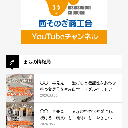
まちの情報局
◯◯、再発見！ 遊び心と機能性をあわせ
持つ文房具を生み出す 〜グルペットデザ
イン〜
2026.08.06
◯◯、再発見！ まなび野で10年愛され
続ける、頭皮にも、地球にも、やさしい美
容室 〜Deicy&Co（デイシーアンドコ
2026.05.21