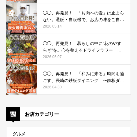
ー）〜
◯◯、再発見！ 「お肉への愛」は止まら
ない。通販・自販機で、お店の味をご自宅
へ 〜炭火焼肉あおい〜
2026.05.14
◯◯、再発見！ 暮らしの中に“花のやす
らぎ”を。心を整えるドライフラワー 〜
Wasabi Botanical（ワサビ ボタニカル）〜
2026.05.07
◯◯、再発見！ 「和みに来る」時間を過
ごす、長崎の鉄板ダイニング 〜鉄板ダイ
ニング 和来（わら）〜
2026.04.30
お店カテゴリー
グルメ